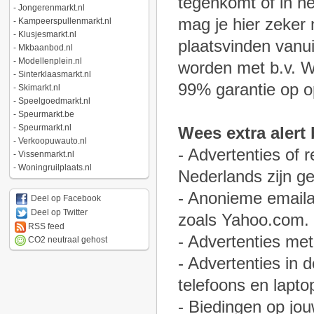
tegenkomt of in h
-
Jongerenmarkt.nl
mag je hier zeker 
-
Kampeerspullenmarkt.nl
-
Klusjesmarkt.nl
plaatsvinden vanui
-
Mkbaanbod.nl
-
Modellenplein.nl
worden met b.v. W
-
Sinterklaasmarkt.nl
99% garantie op op
-
Skimarkt.nl
-
Speelgoedmarkt.nl
-
Speurmarkt.be
-
Speurmarkt.nl
Wees extra alert b
-
Verkoopuwauto.nl
- Advertenties of 
-
Vissenmarkt.nl
-
Woningruilplaats.nl
Nederlands zijn g
- Anonieme emaila
Deel op Facebook
Deel op Twitter
zoals Yahoo.com.
RSS feed
- Advertenties met 
CO2 neutraal gehost
- Advertenties in 
telefoons en lapto
- Biedingen op jou