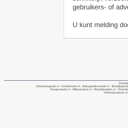
gebruikers- of adv
U kunt melding doe
Copyri
Adverteergratis.nl
- Antiekmarkt.nl
- Babyspullenmarkt.nl
- Bedrijfspan
Klusjesmarkt.nl
- Mkbaanbod.nl
- Modellenplein.nl
- Sinterk
Verkoopuwauto.nl