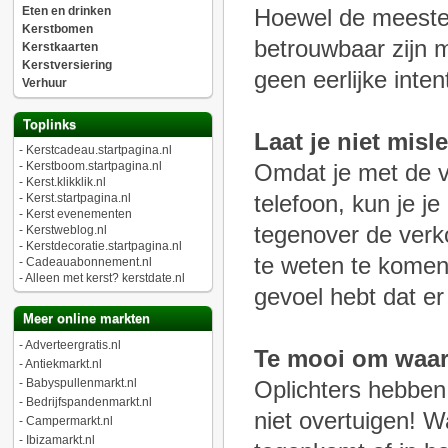
Eten en drinken
Hoewel de meeste 
Kerstbomen
betrouwbaar zijn m
Kerstkaarten
Kerstversiering
geen eerlijke inte
Verhuur
Toplinks
Laat je niet misl
-
Kerstcadeau.startpagina.nl
-
Kerstboom.startpagina.nl
Omdat je met de ve
-
Kerst.klikklik.nl
telefoon, kun je j
-
Kerst.startpagina.nl
-
Kerst evenementen
tegenover de verk
-
Kerstweblog.nl
-
Kerstdecoratie.startpagina.nl
te weten te komen
-
Cadeauabonnement.nl
-
Alleen met kerst? kerstdate.nl
gevoel hebt dat er
Meer online markten
-
Adverteergratis.nl
Te mooi om waar 
-
Antiekmarkt.nl
-
Babyspullenmarkt.nl
Oplichters hebben 
-
Bedrijfspandenmarkt.nl
niet overtuigen! W
-
Campermarkt.nl
-
Ibizamarkt.nl