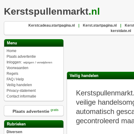
Kerstspullenmarkt
.nl
Kerstcadeau.startpagina.nl
|
Kerst.startpagina.nl
|
Kers
kerstdate.nl
Menu
Home
Plaats advertentie
Inloggen:
wijzigen / verwijderen
Voorwaarden
Regels
Veilig handelen
FAQ / Help
Veilig handelen
Privacy-statement
Kerstspullenmarkt.
Contact informatie
veilige handelsomg
automatisch gesca
gratis
Plaats advertentie
gecontroleerd maa
Rubrieken
Diversen