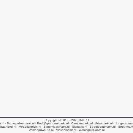
Copyright © 2013 - 2026
IMKRU
t.nl
- Babyspullenmarkt.nl
- Bedrijfspandenmarkt.nl
- Campermarkt.nl
- Ibizamarkt.nl
- Jongerenmar
baanbod.nl
- Modellenplein.nl
- Sinterklaasmarkt.nl
- Skimarkt.nl
- Speelgoedmarkt.nl
- Speurmark
Verkoopuwauto.nl
- Vissenmarkt.nl
- Woningruilplaats.nl