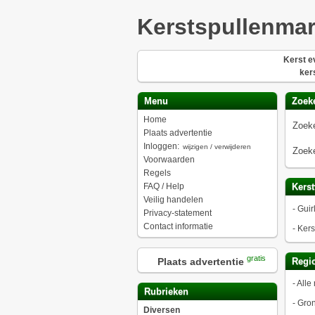
Kerstspullenmar
Kerst 
ker
Menu
Zoek
Home
Zoeke
Plaats advertentie
Inloggen:
wijzigen / verwijderen
Zoeke
Voorwaarden
Regels
FAQ / Help
Kerst
Veilig handelen
-
Guir
Privacy-statement
Contact informatie
-
Kers
gratis
Plaats advertentie
Regio
-
Alle 
Rubrieken
-
Gro
Diversen