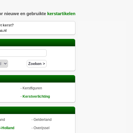
or nieuwe en gebruikte
kerstartikelen
t kerst?
a.nl
-
Kerstfiguren
-
Kerstverlichting
and
-
Gelderland
-Holland
-
Overijssel