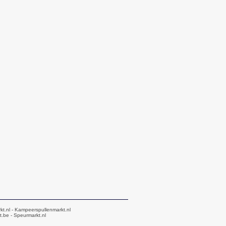
kt.nl
- Kampeerspullenmarkt.nl
t.be
- Speurmarkt.nl