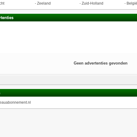
cht
-
Zeeland
-
Zuid-Holland
-
Belgi
tenties
Geen advertenties gevonden
s
eauabonnement.nl