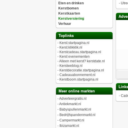
Eten en drinken
-
Utre
Kerstbomen
Kerstkaarten
Adver
Kerstversiering
Verhuur
Toplinks
-
Kerst.startpagina.nl
-
Kerst.klikklik.nl
-
Kerstcadeau.startpagina.nl
-
Kerst evenementen
-
Alleen met kerst? kerstdate.nl
-
Kerstweblog.nl
-
Kerstdecoratie.startpagina.nl
-
Cadeauabonnement.nl
-
Kerstboom.startpagina.nl
Link
Meer online markten
-
Cad
-
Adverteergratis.nl
-
Antiekmarkt.nl
-
Babyspullenmarkt.nl
-
Bedrijfspandenmarkt.nl
-
Campermarkt.nl
-
Ibizamarkt.nl