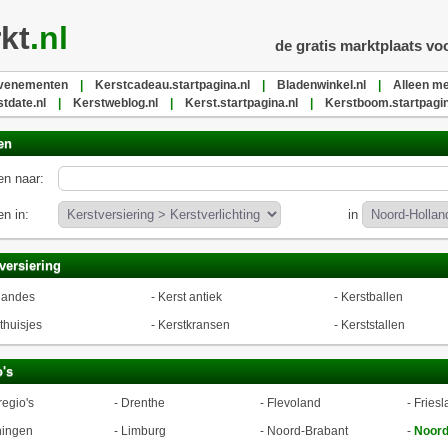
kt
.nl
de gratis marktplaats vo
evenementen
|
Kerstcadeau.startpagina.nl
|
Bladenwinkel.nl
|
Alleen me
stdate.nl
|
Kerstweblog.nl
|
Kerst.startpagina.nl
|
Kerstboom.startpagin
en
n naar:
n in:
in
versiering
landes
-
Kerst antiek
-
Kerstballen
thuisjes
-
Kerstkransen
-
Kerststallen
's
regio's
-
Drenthe
-
Flevoland
-
Friesl
ningen
-
Limburg
-
Noord-Brabant
-
Noord