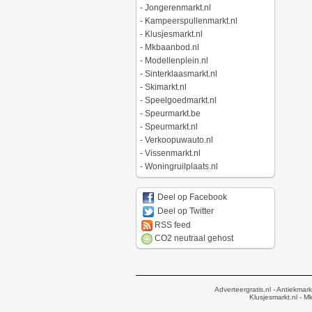
-
Jongerenmarkt.nl
-
Kampeerspullenmarkt.nl
-
Klusjesmarkt.nl
-
Mkbaanbod.nl
-
Modellenplein.nl
-
Sinterklaasmarkt.nl
-
Skimarkt.nl
-
Speelgoedmarkt.nl
-
Speurmarkt.be
-
Speurmarkt.nl
-
Verkoopuwauto.nl
-
Vissenmarkt.nl
-
Woningruilplaats.nl
Deel op Facebook
Deel op Twitter
RSS feed
CO2 neutraal gehost
Adverteergratis.nl
- Antiekmark
Klusjesmarkt.nl
- Mk