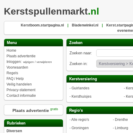
Kerstspullenmarkt
.nl
Kerstboom.startpagina.nl
|
Bladenwinkel.nl
|
Kerst.startpagin
eveneme
Menu
Zoeken
Home
Zoeken naar:
Plaats advertentie
Inloggen:
wijzigen / verwijderen
Zoeken in:
Voorwaarden
Regels
FAQ / Help
Kerstversiering
Veilig handelen
-
Guirlandes
-
Kers
Privacy-statement
Contact informatie
-
Kersthuisjes
-
Kers
gratis
Plaats advertentie
Regio's
-
Alle regio's
-
Drenthe
Rubrieken
-
Groningen
-
Limburg
Diversen