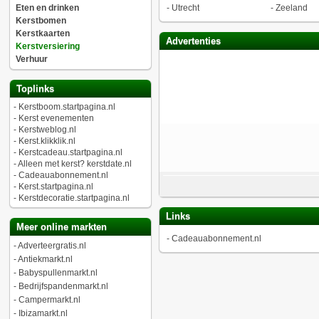
Eten en drinken
-
Utrecht
-
Zeeland
Kerstbomen
Kerstkaarten
Advertenties
Kerstversiering
Verhuur
Toplinks
-
Kerstboom.startpagina.nl
-
Kerst evenementen
-
Kerstweblog.nl
-
Kerst.klikklik.nl
-
Kerstcadeau.startpagina.nl
-
Alleen met kerst? kerstdate.nl
-
Cadeauabonnement.nl
-
Kerst.startpagina.nl
-
Kerstdecoratie.startpagina.nl
Links
Meer online markten
-
Cadeauabonnement.nl
-
Adverteergratis.nl
-
Antiekmarkt.nl
-
Babyspullenmarkt.nl
-
Bedrijfspandenmarkt.nl
-
Campermarkt.nl
-
Ibizamarkt.nl