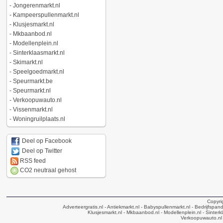
-
Jongerenmarkt.nl
-
Kampeerspullenmarkt.nl
-
Klusjesmarkt.nl
-
Mkbaanbod.nl
-
Modellenplein.nl
-
Sinterklaasmarkt.nl
-
Skimarkt.nl
-
Speelgoedmarkt.nl
-
Speurmarkt.be
-
Speurmarkt.nl
-
Verkoopuwauto.nl
-
Vissenmarkt.nl
-
Woningruilplaats.nl
Deel op Facebook
Deel op Twitter
RSS feed
CO2 neutraal gehost
Copyri
Adverteergratis.nl
- Antiekmarkt.nl
- Babyspullenmarkt.nl
- Bedrijfspan
Klusjesmarkt.nl
- Mkbaanbod.nl
- Modellenplein.nl
- Sinterk
Verkoopuwauto.nl