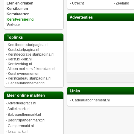
Eten en drinken
-
Utrecht
-
Zeeland
Kerstbomen
Kerstkaarten
Advertenties
Kerstversiering
Verhuur
Toplinks
-
Kerstboom.startpagina.nl
-
Kerst.startpagina.nl
-
Kerstdecoratie.startpagina.nl
-
Kerst.klikklik.nl
-
Kerstweblog.nl
-
Alleen met kerst? kerstdate.nl
-
Kerst evenementen
-
Kerstcadeau.startpagina.nl
-
Cadeauabonnement.nl
Links
Meer online markten
-
Cadeauabonnement.nl
-
Adverteergratis.nl
-
Antiekmarkt.nl
-
Babyspullenmarkt.nl
-
Bedrijfspandenmarkt.nl
-
Campermarkt.nl
-
Ibizamarkt.nl