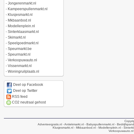
-
Jongerenmarkt.nl
-
Kampeerspullenmarkt.nl
-
Klusjesmarkt.nl
-
Mkbaanbod.nl
-
Modellenplein.nl
-
Sinterklaasmarkt.nl
-
Skimarkt.nl
-
Speelgoedmarkt.nl
-
Speurmarkt.be
-
Speurmarkt.nl
-
Verkoopuwauto.nl
-
Vissenmarkt.nl
-
Woningruilplaats.nl
Deel op Facebook
Deel op Twitter
RSS feed
CO2 neutraal gehost
Copyri
Adverteergratis.nl
- Antiekmarkt.nl
- Babyspullenmarkt.nl
- Bedrijfspan
Klusjesmarkt.nl
- Mkbaanbod.nl
- Modellenplein.nl
- Sinterk
Verkoopuwauto.nl