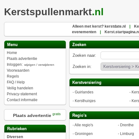
Kerstspullenmarkt
.nl
Alleen met kerst? kerstdate.nl
|
Ke
evenementen
|
Kerst.startpagina.n
Menu
Zoeken
Home
Zoeken naar:
Plaats advertentie
Inloggen:
wijzigen / verwijderen
Zoeken in:
Voorwaarden
Regels
FAQ / Help
Kerstversiering
Veilig handelen
-
Guirlandes
-
Kers
Privacy-statement
Contact informatie
-
Kersthuisjes
-
Kers
gratis
Plaats advertentie
Regio's
-
Alle regio's
-
Drenthe
Rubrieken
-
Groningen
-
Limburg
Diversen