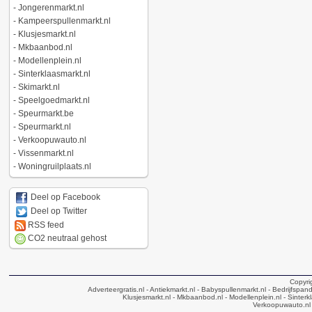
-
Jongerenmarkt.nl
-
Kampeerspullenmarkt.nl
-
Klusjesmarkt.nl
-
Mkbaanbod.nl
-
Modellenplein.nl
-
Sinterklaasmarkt.nl
-
Skimarkt.nl
-
Speelgoedmarkt.nl
-
Speurmarkt.be
-
Speurmarkt.nl
-
Verkoopuwauto.nl
-
Vissenmarkt.nl
-
Woningruilplaats.nl
Deel op Facebook
Deel op Twitter
RSS feed
CO2 neutraal gehost
Copyri
Adverteergratis.nl
- Antiekmarkt.nl
- Babyspullenmarkt.nl
- Bedrijfspan
Klusjesmarkt.nl
- Mkbaanbod.nl
- Modellenplein.nl
- Sinterk
Verkoopuwauto.nl