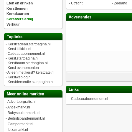
Eten en drinken
-
Utrecht
-
Zeeland
Kerstbomen
Kerstkaarten
Advertenties
Kerstversiering
Verhuur
Toplinks
-
Kerstcadeau.startpagina.nl
-
Kerst.klikklik.nl
-
Cadeauabonnement.nl
-
Kerst.startpagina.nl
-
Kerstboom.startpagina.nl
-
Kerst evenementen
-
Alleen met kerst? kerstdate.nl
-
Kerstweblog.nl
-
Kerstdecoratie.startpagina.nl
Links
Meer online markten
-
Cadeauabonnement.nl
-
Adverteergratis.nl
-
Antiekmarkt.nl
-
Babyspullenmarkt.nl
-
Bedrijfspandenmarkt.nl
-
Campermarkt.nl
-
Ibizamarkt.nl