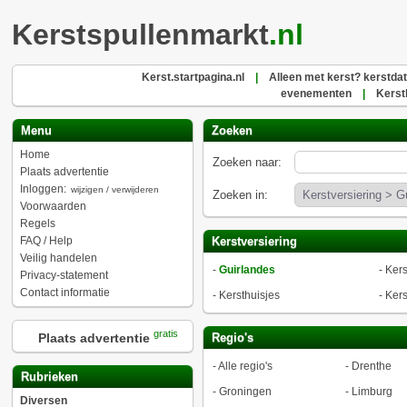
Kerstspullenmarkt
.nl
Kerst.startpagina.nl
|
Alleen met kerst? kerstdat
evenementen
|
Kerst
Menu
Zoeken
Home
Zoeken naar:
Plaats advertentie
Inloggen:
wijzigen / verwijderen
Zoeken in:
Voorwaarden
Regels
FAQ / Help
Kerstversiering
Veilig handelen
-
Guirlandes
-
Kers
Privacy-statement
Contact informatie
-
Kersthuisjes
-
Kers
gratis
Plaats advertentie
Regio's
-
Alle regio's
-
Drenthe
Rubrieken
-
Groningen
-
Limburg
Diversen