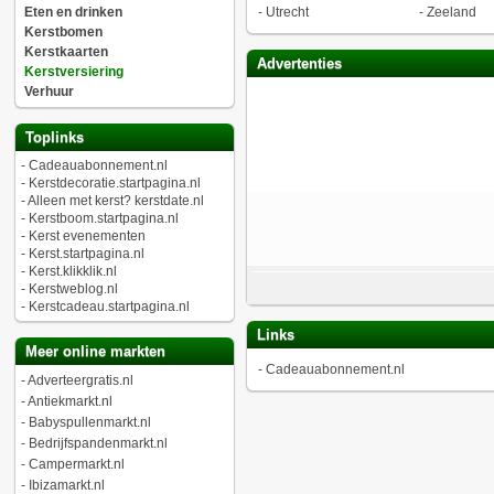
Eten en drinken
-
Utrecht
-
Zeeland
Kerstbomen
Kerstkaarten
Advertenties
Kerstversiering
Verhuur
Toplinks
-
Cadeauabonnement.nl
-
Kerstdecoratie.startpagina.nl
-
Alleen met kerst? kerstdate.nl
-
Kerstboom.startpagina.nl
-
Kerst evenementen
-
Kerst.startpagina.nl
-
Kerst.klikklik.nl
-
Kerstweblog.nl
-
Kerstcadeau.startpagina.nl
Links
Meer online markten
-
Cadeauabonnement.nl
-
Adverteergratis.nl
-
Antiekmarkt.nl
-
Babyspullenmarkt.nl
-
Bedrijfspandenmarkt.nl
-
Campermarkt.nl
-
Ibizamarkt.nl