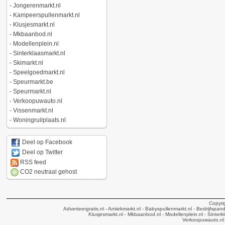
-
Jongerenmarkt.nl
-
Kampeerspullenmarkt.nl
-
Klusjesmarkt.nl
-
Mkbaanbod.nl
-
Modellenplein.nl
-
Sinterklaasmarkt.nl
-
Skimarkt.nl
-
Speelgoedmarkt.nl
-
Speurmarkt.be
-
Speurmarkt.nl
-
Verkoopuwauto.nl
-
Vissenmarkt.nl
-
Woningruilplaats.nl
Deel op Facebook
Deel op Twitter
RSS feed
CO2 neutraal gehost
Copyri
Adverteergratis.nl
- Antiekmarkt.nl
- Babyspullenmarkt.nl
- Bedrijfspan
Klusjesmarkt.nl
- Mkbaanbod.nl
- Modellenplein.nl
- Sinterk
Verkoopuwauto.nl