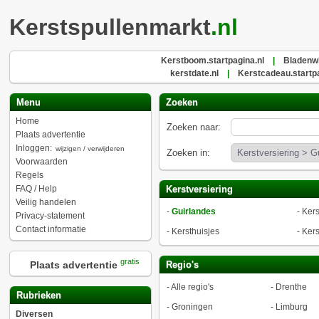
Kerstspullenmarkt
.nl
Kerstboom.startpagina.nl
|
Bladenwi
kerstdate.nl
|
Kerstcadeau.startpa
Menu
Zoeken
Home
Zoeken naar:
Plaats advertentie
Inloggen:
wijzigen / verwijderen
Zoeken in:
Voorwaarden
Regels
FAQ / Help
Kerstversiering
Veilig handelen
-
Guirlandes
-
Kers
Privacy-statement
Contact informatie
-
Kersthuisjes
-
Kers
gratis
Plaats advertentie
Regio's
-
Alle regio's
-
Drenthe
Rubrieken
-
Groningen
-
Limburg
Diversen