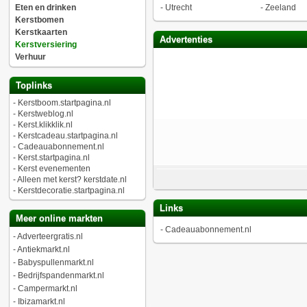
Eten en drinken
-
Utrecht
-
Zeeland
Kerstbomen
Kerstkaarten
Advertenties
Kerstversiering
Verhuur
Toplinks
-
Kerstboom.startpagina.nl
-
Kerstweblog.nl
-
Kerst.klikklik.nl
-
Kerstcadeau.startpagina.nl
-
Cadeauabonnement.nl
-
Kerst.startpagina.nl
-
Kerst evenementen
-
Alleen met kerst? kerstdate.nl
-
Kerstdecoratie.startpagina.nl
Links
Meer online markten
-
Cadeauabonnement.nl
-
Adverteergratis.nl
-
Antiekmarkt.nl
-
Babyspullenmarkt.nl
-
Bedrijfspandenmarkt.nl
-
Campermarkt.nl
-
Ibizamarkt.nl