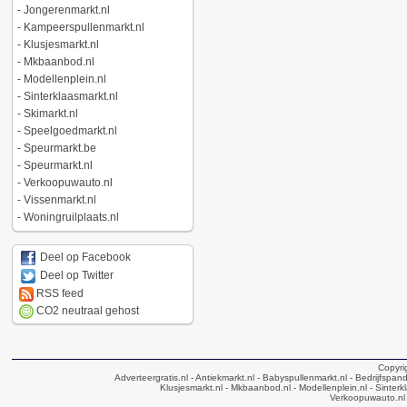
-
Jongerenmarkt.nl
-
Kampeerspullenmarkt.nl
-
Klusjesmarkt.nl
-
Mkbaanbod.nl
-
Modellenplein.nl
-
Sinterklaasmarkt.nl
-
Skimarkt.nl
-
Speelgoedmarkt.nl
-
Speurmarkt.be
-
Speurmarkt.nl
-
Verkoopuwauto.nl
-
Vissenmarkt.nl
-
Woningruilplaats.nl
Deel op Facebook
Deel op Twitter
RSS feed
CO2 neutraal gehost
Copyri
Adverteergratis.nl
- Antiekmarkt.nl
- Babyspullenmarkt.nl
- Bedrijfspan
Klusjesmarkt.nl
- Mkbaanbod.nl
- Modellenplein.nl
- Sinterk
Verkoopuwauto.nl