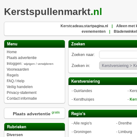
Kerstspullenmarkt
.nl
Kerstcadeau.startpagina.nl
|
Alleen met 
evenementen
|
Bladenwinkel
Menu
Zoeken
Home
Zoeken naar:
Plaats advertentie
Inloggen:
wijzigen / verwijderen
Zoeken in:
Voorwaarden
Regels
FAQ / Help
Kerstversiering
Veilig handelen
-
Guirlandes
-
Kers
Privacy-statement
Contact informatie
-
Kersthuisjes
-
Ker
gratis
Plaats advertentie
Regio's
-
Alle regio's
-
Drenthe
Rubrieken
-
Groningen
-
Limburg
Diversen