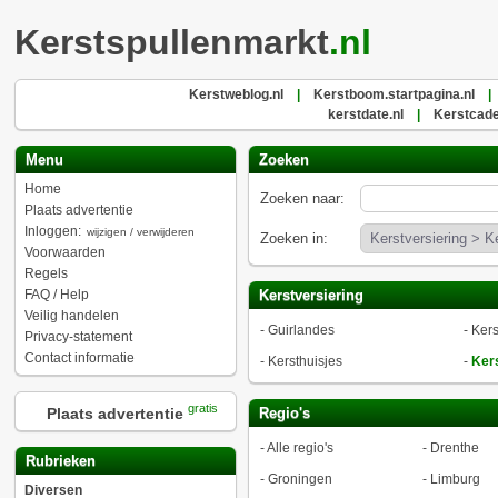
Kerstspullenmarkt
.nl
Kerstweblog.nl
|
Kerstboom.startpagina.nl
|
kerstdate.nl
|
Kerstcade
Menu
Zoeken
Home
Zoeken naar:
Plaats advertentie
Inloggen:
wijzigen / verwijderen
Zoeken in:
Voorwaarden
Regels
FAQ / Help
Kerstversiering
Veilig handelen
-
Guirlandes
-
Kers
Privacy-statement
Contact informatie
-
Kersthuisjes
-
Ker
gratis
Plaats advertentie
Regio's
-
Alle regio's
-
Drenthe
Rubrieken
-
Groningen
-
Limburg
Diversen