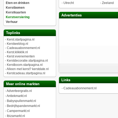
Eten en drinken
-
Utrecht
-
Zeeland
Kerstbomen
Kerstkaarten
Advertenties
Kerstversiering
Verhuur
Toplinks
-
Kerst.startpagina.nl
-
Kerstweblog.nl
-
Cadeauabonnement.nl
-
Kerst.klikklik.nl
-
Kerst evenementen
-
Kerstdecoratie.startpagina.nl
-
Kerstboom.startpagina.nl
-
Alleen met kerst? kerstdate.nl
-
Kerstcadeau.startpagina.nl
Links
Meer online markten
-
Cadeauabonnement.nl
-
Adverteergratis.nl
-
Antiekmarkt.nl
-
Babyspullenmarkt.nl
-
Bedrijfspandenmarkt.nl
-
Campermarkt.nl
-
Ibizamarkt.nl