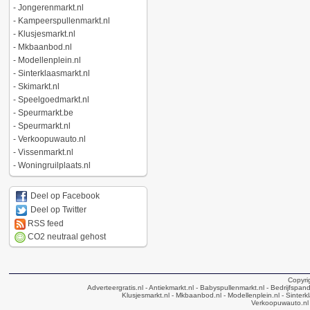
-
Jongerenmarkt.nl
-
Kampeerspullenmarkt.nl
-
Klusjesmarkt.nl
-
Mkbaanbod.nl
-
Modellenplein.nl
-
Sinterklaasmarkt.nl
-
Skimarkt.nl
-
Speelgoedmarkt.nl
-
Speurmarkt.be
-
Speurmarkt.nl
-
Verkoopuwauto.nl
-
Vissenmarkt.nl
-
Woningruilplaats.nl
Deel op Facebook
Deel op Twitter
RSS feed
CO2 neutraal gehost
Copyri
Adverteergratis.nl
- Antiekmarkt.nl
- Babyspullenmarkt.nl
- Bedrijfspan
Klusjesmarkt.nl
- Mkbaanbod.nl
- Modellenplein.nl
- Sinterk
Verkoopuwauto.nl