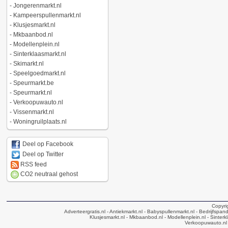
-
Jongerenmarkt.nl
-
Kampeerspullenmarkt.nl
-
Klusjesmarkt.nl
-
Mkbaanbod.nl
-
Modellenplein.nl
-
Sinterklaasmarkt.nl
-
Skimarkt.nl
-
Speelgoedmarkt.nl
-
Speurmarkt.be
-
Speurmarkt.nl
-
Verkoopuwauto.nl
-
Vissenmarkt.nl
-
Woningruilplaats.nl
Deel op Facebook
Deel op Twitter
RSS feed
CO2 neutraal gehost
Copyri
Adverteergratis.nl
- Antiekmarkt.nl
- Babyspullenmarkt.nl
- Bedrijfspan
Klusjesmarkt.nl
- Mkbaanbod.nl
- Modellenplein.nl
- Sinterk
Verkoopuwauto.nl