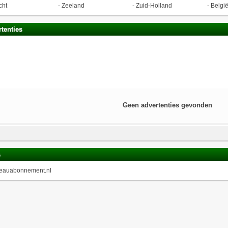
cht
-
Zeeland
-
Zuid-Holland
-
Belgi
tenties
Geen advertenties gevonden
s
eauabonnement.nl