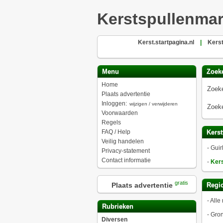
Kerstspullenmar
Kerst.startpagina.nl
|
Kerst
Menu
Zoek
Home
Zoeke
Plaats advertentie
Inloggen:
wijzigen / verwijderen
Zoeke
Voorwaarden
Regels
FAQ / Help
Kerst
Veilig handelen
-
Guir
Privacy-statement
Contact informatie
-
Kers
gratis
Plaats advertentie
Regio
-
Alle 
Rubrieken
-
Gro
Diversen