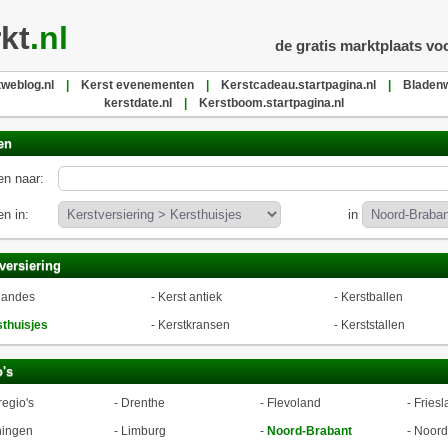
kt
.nl
de gratis marktplaats vo
weblog.nl
|
Kerst evenementen
|
Kerstcadeau.startpagina.nl
|
Bladenw
kerstdate.nl
|
Kerstboom.startpagina.nl
en
n naar:
n in:
in
versiering
landes
-
Kerst antiek
-
Kerstballen
thuisjes
-
Kerstkransen
-
Kerststallen
's
regio's
-
Drenthe
-
Flevoland
-
Friesl
ningen
-
Limburg
-
Noord-Brabant
-
Noord