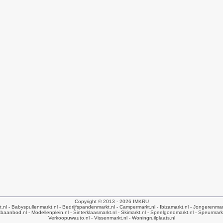
Copyright © 2013 - 2026
IMKRU
t.nl
- Babyspullenmarkt.nl
- Bedrijfspandenmarkt.nl
- Campermarkt.nl
- Ibizamarkt.nl
- Jongerenmar
baanbod.nl
- Modellenplein.nl
- Sinterklaasmarkt.nl
- Skimarkt.nl
- Speelgoedmarkt.nl
- Speurmark
Verkoopuwauto.nl
- Vissenmarkt.nl
- Woningruilplaats.nl