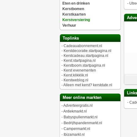
Eten en drinken
-
Utre
Kerstbomen
Kerstkaarten
Adver
Kerstversiering
Verhuur
Toplinks
-
Cadeauabonnement.nl
-
Kerstdecoratie.startpagina.nl
-
Kerstcadeau.startpagina.nl
-
Kerst.startpagina.nl
-
Kerstboom.startpagina.nl
-
Kerst evenementen
-
Kerst.klikklik.nl
-
Kerstweblog.nl
-
Alleen met kerst? kerstdate.nl
Link
Meer online markten
-
Cad
-
Adverteergratis.nl
-
Antiekmarkt.nl
-
Babyspullenmarkt.nl
-
Bedrijfspandenmarkt.nl
-
Campermarkt.nl
-
Ibizamarkt.nl