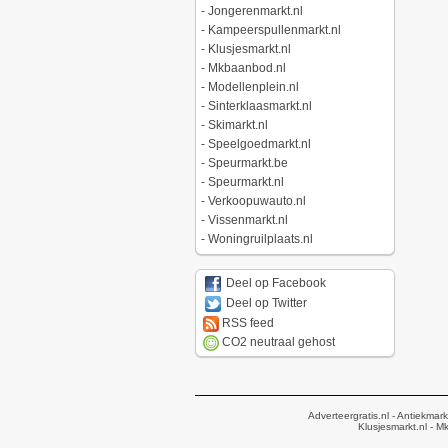
-
Jongerenmarkt.nl
-
Kampeerspullenmarkt.nl
-
Klusjesmarkt.nl
-
Mkbaanbod.nl
-
Modellenplein.nl
-
Sinterklaasmarkt.nl
-
Skimarkt.nl
-
Speelgoedmarkt.nl
-
Speurmarkt.be
-
Speurmarkt.nl
-
Verkoopuwauto.nl
-
Vissenmarkt.nl
-
Woningruilplaats.nl
Deel op Facebook
Deel op Twitter
RSS feed
CO2 neutraal gehost
Adverteergratis.nl
- Antiekmark
Klusjesmarkt.nl
- Mk