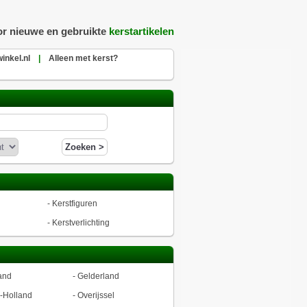
or nieuwe en gebruikte
kerstartikelen
inkel.nl
|
Alleen met kerst?
-
Kerstfiguren
-
Kerstverlichting
and
-
Gelderland
-Holland
-
Overijssel