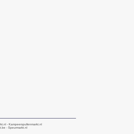
kt.nl
- Kampeerspullenmarkt.nl
t.be
- Speurmarkt.nl